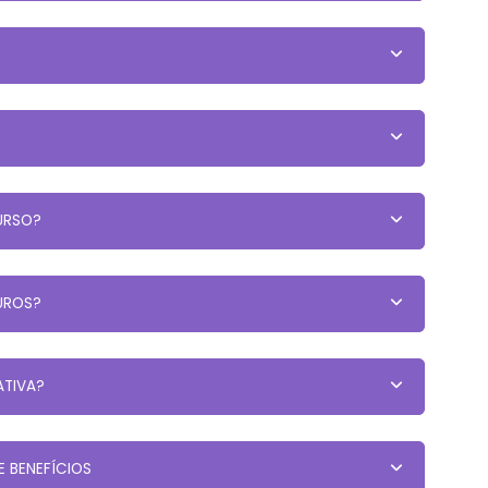
CURSO?
UROS?
ATIVA?
E BENEFÍCIOS