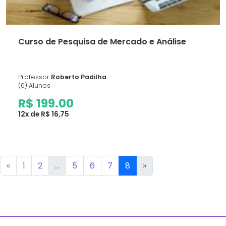
Curso de Pesquisa de Mercado e Análise
Professor
Roberto Padilha
(0) Alunos
R$ 199.00
12x de R$ 16,75
«
1
2
...
5
6
7
8
»